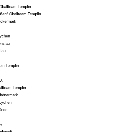
ußballteam Templin
aßenfußballteam Templin
Uckermark
Lychen
nzlau
zlau
ein Templin
D.
llteam Templin
chönermark
 Lychen
ünde
w
Schwedt