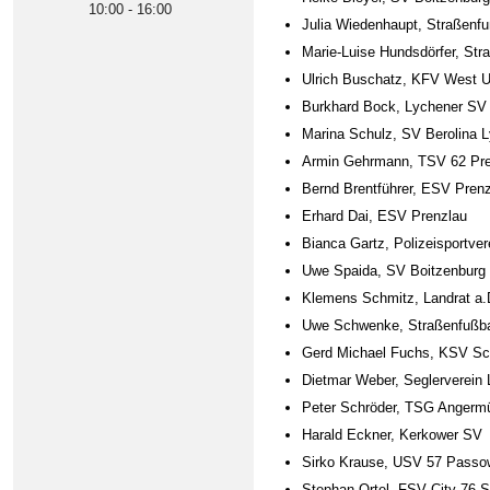
10:00
-
16:00
Julia Wiedenhaupt, Straßenf
Marie-Luise Hundsdörfer, Str
Ulrich Buschatz, KFV West 
Burkhard Bock, Lychener SV
Marina Schulz, SV Berolina 
Armin Gehrmann, TSV 62 Pre
Bernd Brentführer, ESV Pren
Erhard Dai, ESV Prenzlau
Bianca Gartz, Polizeisportver
Uwe Spaida, SV Boitzenburg
Klemens Schmitz, Landrat a.
Uwe Schwenke, Straßenfußba
Gerd Michael Fuchs, KSV S
Dietmar Weber, Seglerverein
Peter Schröder, TSG Angerm
Harald Eckner, Kerkower SV
Sirko Krause, USV 57 Passo
Stephan Ortel, FSV City 76 