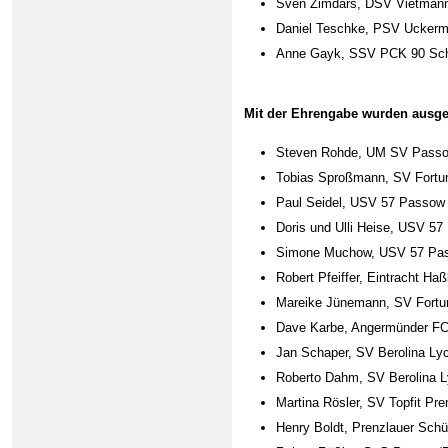
Sven Zimdars, DSV Vietmann
Daniel Teschke, PSV Uckerm
Anne Gayk, SSV PCK 90 Schw
Mit der Ehrengabe wurden ausge
Steven Rohde, UM SV Pass
Tobias Sproßmann, SV Fortu
Paul Seidel, USV 57 Passow
Doris und Ulli Heise, USV 5
Simone Muchow, USV 57 Pas
Robert Pfeiffer, Eintracht Ha
Mareike Jünemann, SV Fortu
Dave Karbe, Angermünder FC
Jan Schaper, SV Berolina Ly
Roberto Dahm, SV Berolina L
Martina Rösler, SV Topfit Pre
Henry Boldt, Prenzlauer Schü