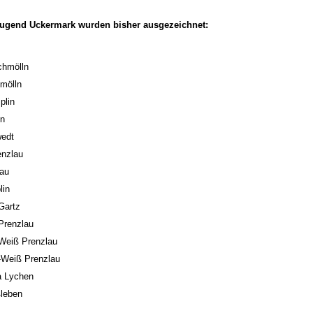
tjugend Uckermark wurden bisher ausgezeichnet:
chmölln
hmölln
plin
in
wedt
enzlau
lau
lin
Gartz
Prenzlau
-Weiß Prenzlau
-Weiß Prenzlau
a Lychen
ßleben