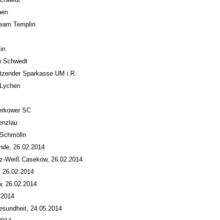
hen
team Templin
in
b Schwedt
tzender Sparkasse UM i.R.
 Lychen
Kerkower SC
enzlau
 Schmölln
nde, 26.02.2014
rz-Weiß Casekow, 26.02.2014
 26.02.2014
w, 26.02.2014
.2014
esundheit, 24.05.2014