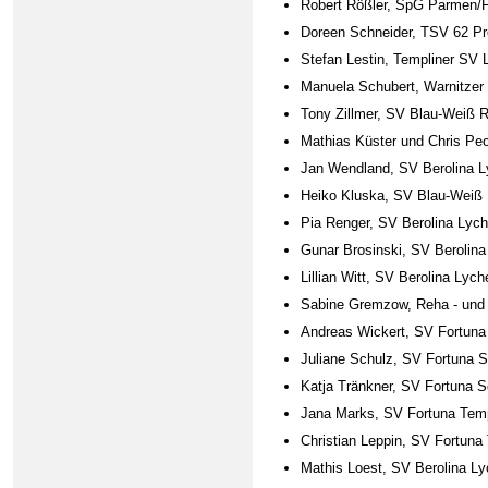
Robert Rößler, SpG Parmen/F
Doreen Schneider, TSV 62 Pre
Stefan Lestin, Templiner SV 
Manuela Schubert, Warnitzer
Tony Zillmer, SV Blau-Weiß 
Mathias Küster und Chris Pe
Jan Wendland, SV Berolina 
Heiko Kluska, SV Blau-Weiß 
Pia Renger, SV Berolina Lyc
Gunar Brosinski, SV Berolin
Lillian Witt, SV Berolina Ly
Sabine Gremzow, Reha - und 
Andreas Wickert, SV Fortuna
Juliane Schulz, SV Fortuna 
Katja Tränkner, SV Fortuna S
Jana Marks, SV Fortuna Tem
Christian Leppin, SV Fortun
Mathis Loest, SV Berolina Ly