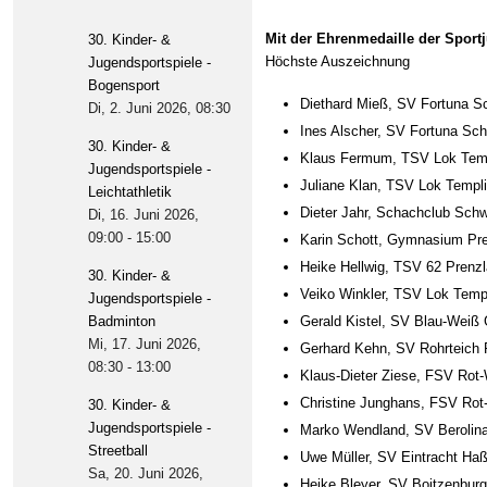
Mit der Ehrenmedaille der Spor
30. Kinder- &
Höchste Auszeichnung
Jugendsportspiele -
Bogensport
Diethard Mieß, SV Fortuna S
Di, 2. Juni 2026
, 08:30
Ines Alscher, SV Fortuna Sc
30. Kinder- &
Klaus Fermum, TSV Lok Tem
Jugendsportspiele -
Juliane Klan, TSV Lok Templ
Leichtathletik
Dieter Jahr, Schachclub Sch
Di, 16. Juni 2026
,
09:00
-
15:00
Karin Schott, Gymnasium Pr
Heike Hellwig, TSV 62 Prenz
30. Kinder- &
Veiko Winkler, TSV Lok Temp
Jugendsportspiele -
Badminton
Gerald Kistel, SV Blau-Weiß 
Mi, 17. Juni 2026
,
Gerhard Kehn, SV Rohrteich 
08:30
-
13:00
Klaus-Dieter Ziese, FSV Rot
Christine Junghans, FSV Rot
30. Kinder- &
Jugendsportspiele -
Marko Wendland, SV Berolin
Streetball
Uwe Müller, SV Eintracht Ha
Sa, 20. Juni 2026
,
Heike Bleyer, SV Boitzenburg