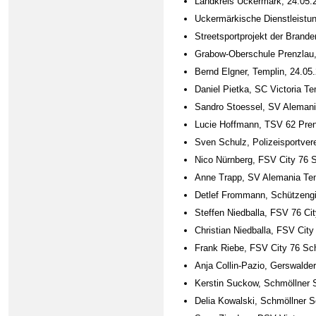
Landkreis Uckermark, 24.05.
Uckermärkische Dienstleistun
Streetsportprojekt der Brand
Grabow-Oberschule Prenzlau,
Bernd Elgner, Templin, 24.05
Daniel Pietka, SC Victoria Te
Sandro Stoessel, SV Alemani
Lucie Hoffmann, TSV 62 Pren
Sven Schulz, Polizeisportver
Nico Nürnberg, FSV City 76 
Anne Trapp, SV Alemania Tem
Detlef Frommann, Schützengi
Steffen Niedballa, FSV 76 
Christian Niedballa, FSV Ci
Frank Riebe, FSV City 76 S
Anja Collin-Pazio, Gerswal
Kerstin Suckow, Schmöllner 
Delia Kowalski, Schmöllner 